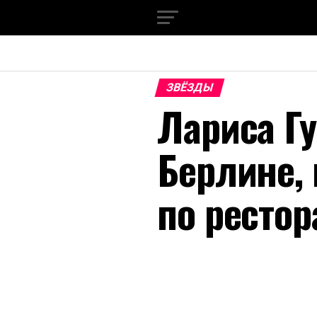
ЗВЁЗДЫ
Лариса Гу
Берлине,
по рестор