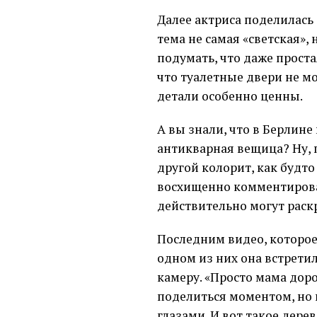
Далее актриса поделилась
тема не самая «светская»,
подумать, что даже проста
что туалетные двери не мо
детали особенно ценны.
А вы знали, что в Берлине
антикварная вещица? Ну, 
другой колорит, как будто 
восхищенно комментировал
действительно могут рас
Последним видео, которое 
одном из них она встретил
камеру. «Просто мама доро
поделиться моментом, но 
глазами. И вот такое дерев