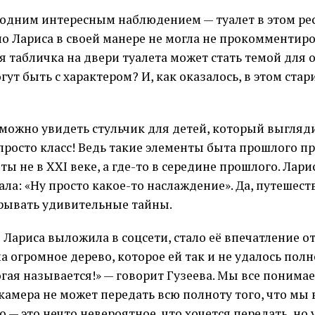
 одним интересным наблюдением — туалет в этом рест
 но Лариса в своей манере не могла не прокомментиров
я табличка на двери туалета может стать темой для о
гут быть с характером? И, как оказалось, в этом ста
 можно увидеть стульчик для детей, который выгляд
просто класс! Ведь такие элементы быта прошлого 
ты не в XXI веке, а где-то в середине прошлого. Лари
а: «Ну просто какое-то наслаждение». Да, путешес
крывать удивительные тайны.
Лариса выложила в соцсети, стало её впечатление о
а огромное дерево, которое ей так и не удалось пол
гая называется!» — говорит Гузеева. Мы все понимае
камера не может передать всю полноту того, что м
о — это нечто невероятное, что хочется передать, но у