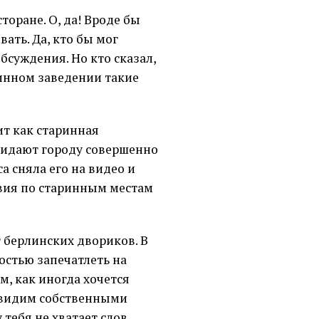
оране. О, да! Вроде бы
ать. Да, кто бы мог
бсуждения. Но кто сказал,
ринном заведении такие
ит как старинная
придают городу совершенно
са сняла его на видео и
твия по старинным местам
т берлинских двориков. В
ностью запечатлеть на
м, как иногда хочется
ы видим собственными
 тебя не хватает слов,