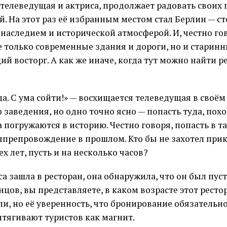
я телеведущая и актриса, продолжает радовать свои
. На этот раз её избранным местом стал Берлин — ст
аследием и исторической атмосферой. И, честно гов
е только современные здания и дороги, но и старинн
й восторг. А как же иначе, когда тут можно найти р
да. С ума сойти!» — восхищается телеведущая в своём
 заведения, но одно точно ясно — попасть туда, похож
 а погружаются в историю. Честно говоря, попасть в т
препровождение в прошлом. Кто бы не захотел прик
х лет, пусть и на несколько часов?
а зашла в ресторан, она обнаружила, что он был пуст.
цов, вы представляете, в каком возрасте этот ресто
ли, но её уверенность, что бронирование обязательно
итягивают туристов как магнит.