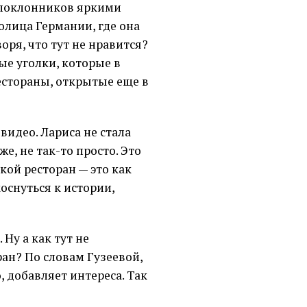
х поклонников яркими
олица Германии, где она
оря, что тут не нравится?
ые уголки, которые в
естораны, открытые еще в
 видео. Лариса не стала
е, не так-то просто. Это
акой ресторан — это как
оснуться к истории,
 Ну а как тут не
ран? По словам Гузеевой,
, добавляет интереса. Так