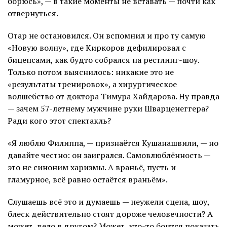
борюсь», — в такие моменты не вставать — почти как
отвернуться.
Отар не остановился. Он вспомнил и про ту самую
«Новую волну», где Киркоров дефилировал с
бицепсами, как будто собрался на рестлинг-шоу.
Только потом выяснилось: никакие это не
«результаты тренировок», а хирургическое
волшебство от доктора Тимура Хайдарова. Ну правда
— зачем 57-летнему мужчине руки Шварценеггера?
Ради кого этот спектакль?
«Я люблю Филиппа, — признаётся Кушанашвили, — но
давайте честно: он заигрался. Самовлюблённость —
это не синоним харизмы. А враньё, пусть и
гламурное, всё равно остаётся враньём».
Слушаешь всё это и думаешь — неужели сцена, шоу,
блеск действительно стоят дороже человечности? А
может, дело в другом? Может, кто-то боится показать