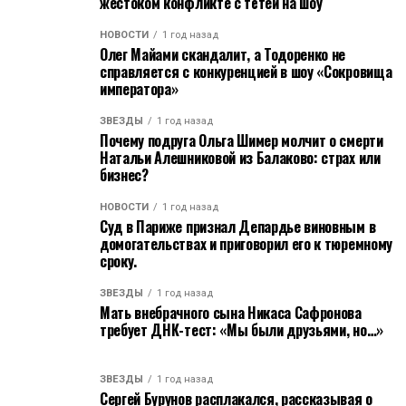
жестоком конфликте с тётей на шоу
НОВОСТИ
1 год назад
Олег Майами скандалит, а Тодоренко не
справляется с конкуренцией в шоу «Сокровища
императора»
ЗВЁЗДЫ
1 год назад
Почему подруга Ольга Шимер молчит о смерти
Натальи Алешниковой из Балаково: страх или
бизнес?
НОВОСТИ
1 год назад
Суд в Париже признал Депардье виновным в
домогательствах и приговорил его к тюремному
сроку.
ЗВЁЗДЫ
1 год назад
Мать внебрачного сына Никаса Сафронова
требует ДНК-тест: «Мы были друзьями, но…»
ЗВЁЗДЫ
1 год назад
Сергей Бурунов расплакался, рассказывая о