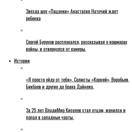
Звезда шоу «Пацанки» Анастасия Наточий ждет
ребенка
Сергей Бурунов расплакался, рассказывая о кошмарах
войны, и отвернулся от камеры.
Истории
«Я просто уйду от тебя». Солисты «Корней», Воробьев,
Бикбаев и другие до брака Дайнеко.
За 25 лет ВладиМир Киселев стал отцом, женился и
попал в западные чарты.