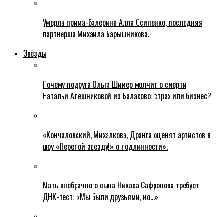
Умерла прима-балерина Алла Осипенко, последняя
партнёрша Михаила Барышникова.
Звёзды
Почему подруга Ольга Шимер молчит о смерти
Натальи Алешниковой из Балаково: страх или бизнес?
«Кончаловский, Михалкова, Дранга оценят артистов в
шоу «Перепой звезду!» о подлинности».
Мать внебрачного сына Никаса Сафронова требует
ДНК-тест: «Мы были друзьями, но…»