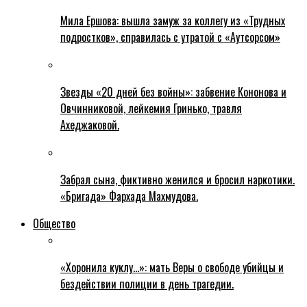
Мила Ершова: вышла замуж за коллегу из «Трудных
подростков», справилась с утратой с «Аутсорсом»
Звезды «20 дней без войны»: забвение Кононова и
Овчинниковой, лейкемия Гринько, травля
Ахеджаковой.
Забрал сына, фиктивно женился и бросил наркотики.
«Бригада» Фархада Махмудова.
Общество
«Хоронила куклу…»: мать Веры о свободе убийцы и
бездействии полиции в день трагедии.