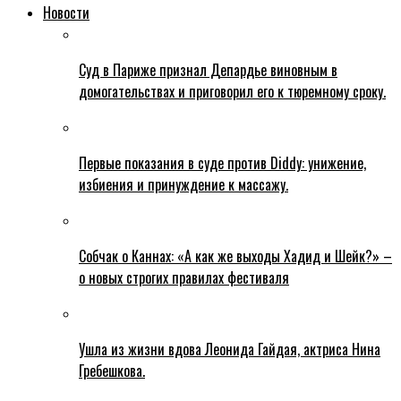
Новости
Суд в Париже признал Депардье виновным в
домогательствах и приговорил его к тюремному сроку.
Первые показания в суде против Diddy: унижение,
избиения и принуждение к массажу.
Собчак о Каннах: «А как же выходы Хадид и Шейк?» –
о новых строгих правилах фестиваля
Ушла из жизни вдова Леонида Гайдая, актриса Нина
Гребешкова.