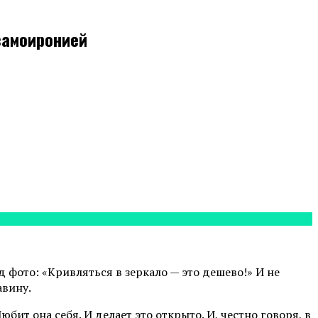
самоиронией
д фото: «Кривляться в зеркало — это дешево!» И не
авину.
бит она себя. И делает это открыто. И, честно говоря, в