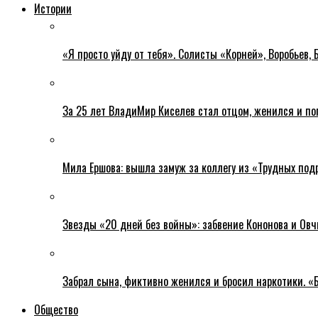
Истории
«Я просто уйду от тебя». Солисты «Корней», Воробьев, 
За 25 лет ВладиМир Киселев стал отцом, женился и по
Мила Ершова: вышла замуж за коллегу из «Трудных подр
Звезды «20 дней без войны»: забвение Кононова и Овч
Забрал сына, фиктивно женился и бросил наркотики. «
Общество