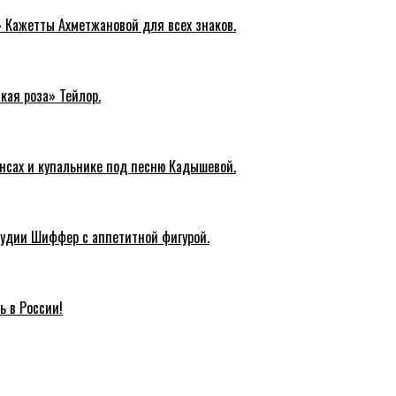
» Кажетты Ахметжановой для всех знаков.
кая роза» Тейлор.
инсах и купальнике под песню Кадышевой.
удии Шиффер с аппетитной фигурой.
ь в России!