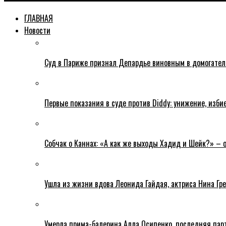
ГЛАВНАЯ
Новости
Суд в Париже признал Депардье виновным в домогательс
Первые показания в суде против Diddy: унижение, изби
Собчак о Каннах: «А как же выходы Хадид и Шейк?» – 
Ушла из жизни вдова Леонида Гайдая, актриса Нина Гре
Умерла прима-балерина Алла Осипенко, последняя пар