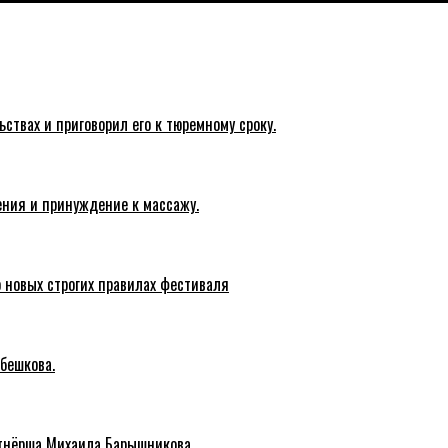
твах и приговорил его к тюремному сроку.
ения и принуждение к массажу.
о новых строгих правилах фестиваля
бешкова.
тнёрша Михаила Барышникова.