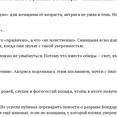
но» для женщины её возраста, актриса не ушла в тень. Не
».
о «прилично», а что «не женственно». Синицына ясно дал
, когда они звучат с такой уверенностью.
ложно не улыбнуться. Потому что вместо обиды — свет, вм
ения». Актриса поделилась этим посланием, почти с благ
 ролей, слухов и фотосессий позади, чтобы в итоге получи
й. Не успела публика переварить новости о разрыве Бонда
 же ещё виноват, если не женщина, у которой взгляд уве