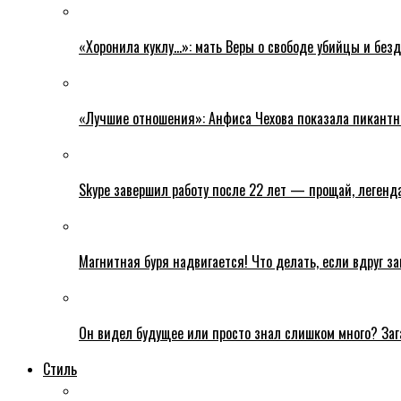
«Хоронила куклу…»: мать Веры о свободе убийцы и без
«Лучшие отношения»: Анфиса Чехова показала пикантн
Skype завершил работу после 22 лет — прощай, легенда
Магнитная буря надвигается! Что делать, если вдруг з
Он видел будущее или просто знал слишком много? Заг
Стиль