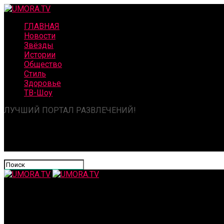
ГЛАВНАЯ
Новости
Звёзды
Истории
Общество
Стиль
Здоровье
ТВ-Шоу
ЛУЧШИЙ ПОРТАЛ РАЗВЛЕЧЕНИЙ!
UMORA.TV
«Кривляюсь у зеркала — и что?»: Софья Синицына разнесла 