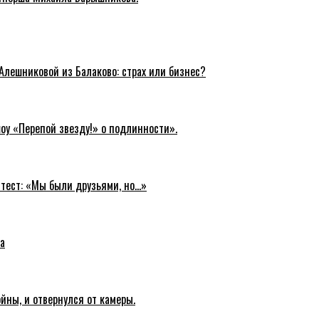
Алешниковой из Балаково: страх или бизнес?
оу «Перепой звезду!» о подлинности».
-тест: «Мы были друзьями, но…»
а
йны, и отвернулся от камеры.