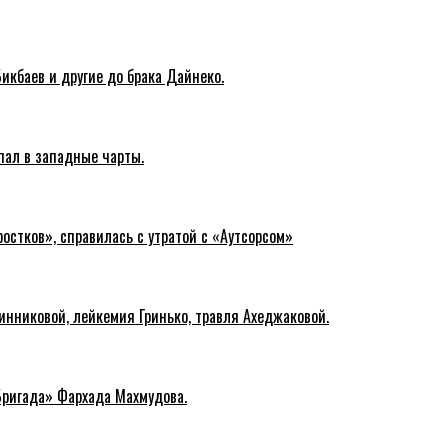
Бикбаев и другие до брака Дайнеко.
пал в западные чарты.
остков», справилась с утратой с «Аутсорсом»
инниковой, лейкемия Гринько, травля Ахеджаковой.
Бригада» Фархада Махмудова.