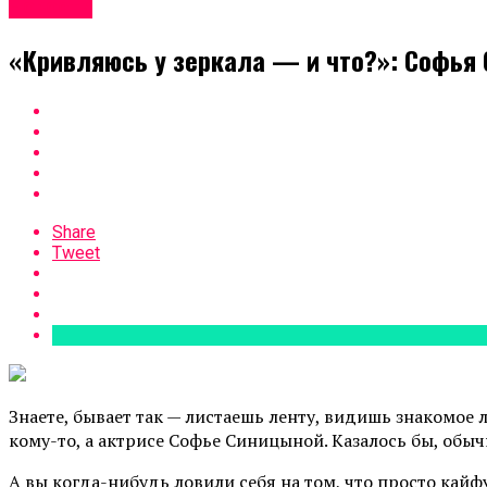
Новости
«Кривляюсь у зеркала — и что?»: Софья 
Share
Tweet
Знаете, бывает так — листаешь ленту, видишь знакомое 
кому-то, а актрисе Софье Синицыной. Казалось бы, обычн
А вы когда-нибудь ловили себя на том, что просто кайфу