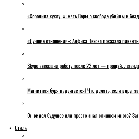
«Хоронила куклу…»: мать Веры о свободе убийцы и без
«Лучшие отношения»: Анфиса Чехова показала пикантн
Skype завершил работу после 22 лет — прощай, легенда
Магнитная буря надвигается! Что делать, если вдруг з
Он видел будущее или просто знал слишком много? Заг
Стиль