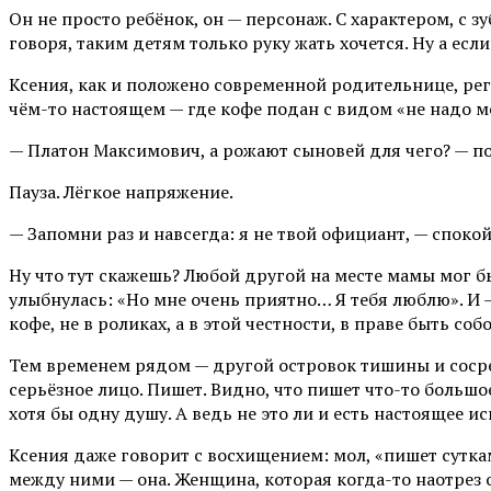
Он не просто ребёнок, он — персонаж. С характером, с з
говоря, таким детям только руку жать хочется. Ну а есл
Ксения, как и положено современной родительнице, рег
чём-то настоящем — где кофе подан с видом «не надо ме
— Платон Максимович, а рожают сыновей для чего? — по
Пауза. Лёгкое напряжение.
— Запомни раз и навсегда: я не твой официант, — спокой
Ну что тут скажешь? Любой другой на месте мамы мог б
улыбнулась: «Но мне очень приятно… Я тебя люблю». И 
кофе, не в роликах, а в этой честности, в праве быть собо
Тем временем рядом — другой островок тишины и сосред
серьёзное лицо. Пишет. Видно, что пишет что-то большо
хотя бы одну душу. А ведь не это ли и есть настоящее ис
Ксения даже говорит с восхищением: мол, «пишет суткам
между ними — она. Женщина, которая когда-то наотрез о