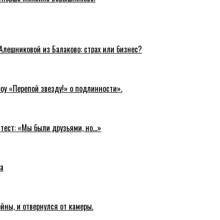
Алешниковой из Балаково: страх или бизнес?
оу «Перепой звезду!» о подлинности».
-тест: «Мы были друзьями, но…»
а
йны, и отвернулся от камеры.