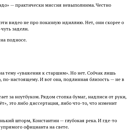
о надо» — практически миссия невыполнима. Честно
эти видео не про показную идиллию. Нет, они скорее о
-чуть задели.
на подносе.
а тему «уважения к старшим». Но нет. Собчак лишь
 по-настоящему. И вот она, подлинная близость — не в
ет за ноутбуком. Рядом стопка бумаг, надписи от руки,
т», это либо диссертация, либо что-то, что изменит
енький шторм, Константин — глубокая река. И где-то
 упрямого официанта на свете.