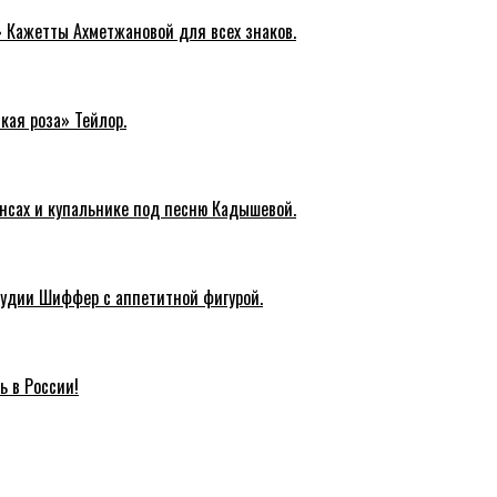
» Кажетты Ахметжановой для всех знаков.
кая роза» Тейлор.
инсах и купальнике под песню Кадышевой.
удии Шиффер с аппетитной фигурой.
ь в России!