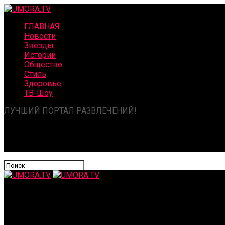
ГЛАВНАЯ
Новости
Звёзды
Истории
Общество
Стиль
Здоровье
ТВ-Шоу
ЛУЧШИЙ ПОРТАЛ РАЗВЛЕЧЕНИЙ!
UMORA.TV
«Я не твой официант!» — как восьмилетний Платон ставит на