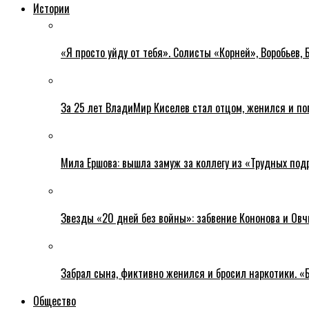
Истории
«Я просто уйду от тебя». Солисты «Корней», Воробьев, 
За 25 лет ВладиМир Киселев стал отцом, женился и по
Мила Ершова: вышла замуж за коллегу из «Трудных подр
Звезды «20 дней без войны»: забвение Кононова и Овч
Забрал сына, фиктивно женился и бросил наркотики. «
Общество