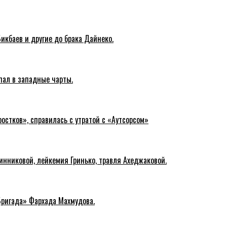
Бикбаев и другие до брака Дайнеко.
пал в западные чарты.
остков», справилась с утратой с «Аутсорсом»
инниковой, лейкемия Гринько, травля Ахеджаковой.
Бригада» Фархада Махмудова.