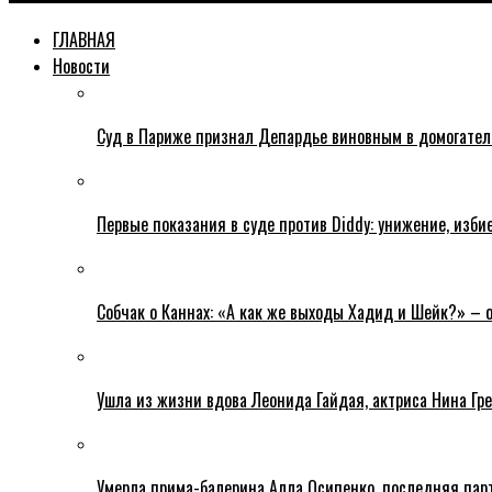
ГЛАВНАЯ
Новости
Суд в Париже признал Депардье виновным в домогательс
Первые показания в суде против Diddy: унижение, изби
Собчак о Каннах: «А как же выходы Хадид и Шейк?» – 
Ушла из жизни вдова Леонида Гайдая, актриса Нина Гре
Умерла прима-балерина Алла Осипенко, последняя пар