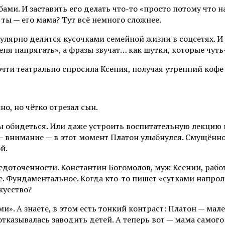
убами. И заставить его делать что-то «просто потому чт
и ты — его мама? Тут всё немного сложнее.
улярно делится кусочками семейной жизни в соцсетях. И 
ня напрягать», а фразы звучат… как шутки, которые чуть
чти театрально спросила Ксения, получая утренний кофе 
но, но чётко отрезал сын.
ы обидеться. Или даже устроить воспитательную лекцию н
— внимание — в этот момент Платон улыбнулся. Смущённо,
й.
оточенности. Константин Богомолов, муж Ксении, работа
е. Фундаментальное. Когда кто-то пишет «сутками напролё
кусство?
и». А знаете, в этом есть тонкий контраст: Платон — мал
тказывалась заводить детей. А теперь вот — мама самого