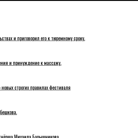
твах и приговорил его к тюремному сроку.
ения и принуждение к массажу.
о новых строгих правилах фестиваля
бешкова.
тнёрша Михаила Барышникова.